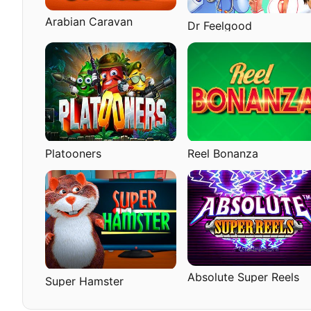
Kompatibilitet och prestanda
Arabian Caravan
Dr Feelgood
Mobil säkerhet
Felsökning
Vip Status Och Särskilda Belöningar
Säkra betalningar och kontosäkerhet
Ansvar i spel: gränser, riskkontroll och 18+-policy
Platooners
Reel Bonanza
Smart Play Checklista
Snabbchecklista för registrering
Absolute Super Reels
Super Hamster