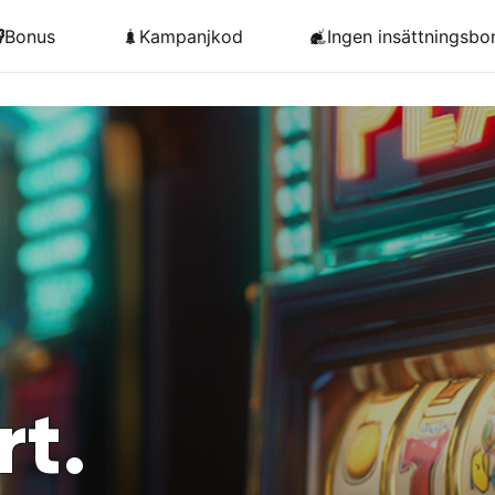
Bonus
Kampanjkod
Ingen insättningsbo
rt.