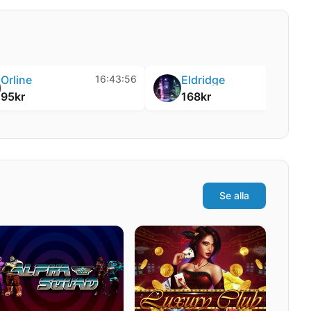
Orline
16:43:56
Eldridge
16:43:
95kr
168kr
Se alla