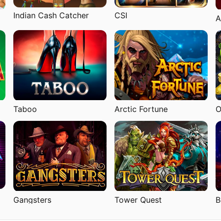
Indian Cash Catcher
CSI
A
n
Taboo
Arctic Fortune
O
Gangsters
Tower Quest
B