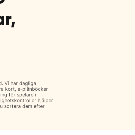
r,
. Vi har dagliga
ra kort, e-plånböcker
ng för spelare i
ghetskontroller hjälper
du sortera dem efter